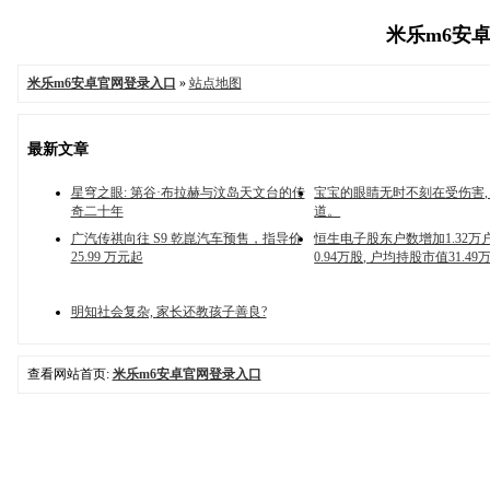
米乐m6安卓
米乐m6安卓官网登录入口
»
站点地图
最新文章
星穹之眼: 第谷·布拉赫与汶岛天文台的传
宝宝的眼睛无时不刻在受伤害,
奇二十年
道。
广汽传祺向往 S9 乾崑汽车预售，指导价
恒生电子股东户数增加1.32万户
25.99 万元起
0.94万股, 户均持股市值31.49
明知社会复杂, 家长还教孩子善良?
查看网站首页:
米乐m6安卓官网登录入口